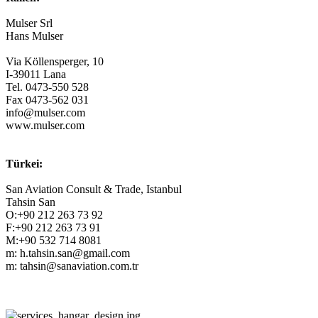
Mulser Srl
Hans Mulser
Via Köllensperger, 10
I-39011 Lana
Tel. 0473-550 528
Fax 0473-562 031
info@mulser.com
www.mulser.com
Türkei:
San Aviation Consult & Trade, Istanbul
Tahsin San
O:+90 212 263 73 92
F:+90 212 263 73 91
M:+90 532 714 8081
m: h.tahsin.san@gmail.com
m: tahsin@sanaviation.com.tr