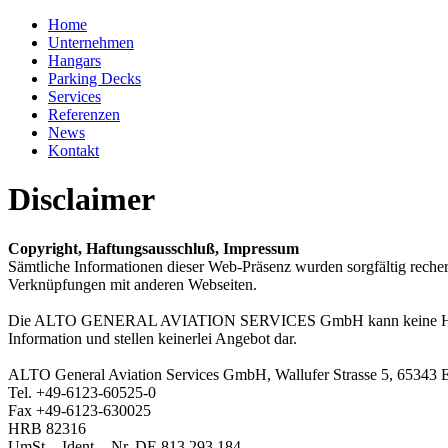
Home
Unternehmen
Hangars
Parking Decks
Services
Referenzen
News
Kontakt
Disclaimer
Copyright, Haftungsausschluß, Impressum
Sämtliche Informationen dieser Web-Präsenz wurden sorgfältig rech
Verknüpfungen mit anderen Webseiten.
Die ALTO GENERAL AVIATION SERVICES GmbH kann keine Haftung ü
Information und stellen keinerlei Angebot dar.
ALTO General Aviation Services GmbH, Wallufer Strasse 5, 65343 El
Tel. +49-6123-60525-0
Fax +49-6123-630025
HRB 82316
UmSt. - Ident. - Nr. DE 813 293 184