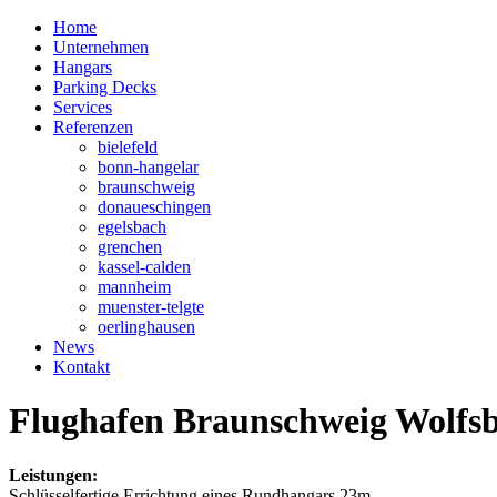
Home
Unternehmen
Hangars
Parking Decks
Services
Referenzen
bielefeld
bonn-hangelar
braunschweig
donaueschingen
egelsbach
grenchen
kassel-calden
mannheim
muenster-telgte
oerlinghausen
News
Kontakt
Flughafen Braunschweig Wolf
Leistungen:
Schlüsselfertige Errichtung eines Rundhangars 23m